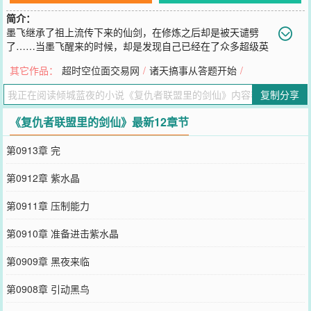
简介：
墨飞继承了祖上流传下来的仙剑，在修炼之后却是被天谴劈
了……当墨飞醒来的时候，却是发现自己已经在了众多超级英
雄的米国当中……这里有复仇者、X战警、各种反派、甚至还有……这
其它作品：
超时空位面交易网
/
诸天搞事从答题开始
/
个世界更是多了一名剑仙……PS：不要以漫画和电影等剧情为主，虽
然其中会有一些相同的剧情，但却不会完全相同。
复制分享
您要是觉得《
复仇者联盟里的剑仙
》还不错的话请不要忘记向您QQ群
和微博微信里的朋友推荐哦！
《复仇者联盟里的剑仙》最新12章节
第0913章 完
第0912章 紫水晶
第0911章 压制能力
第0910章 准备进击紫水晶
第0909章 黑夜来临
第0908章 引动黑鸟