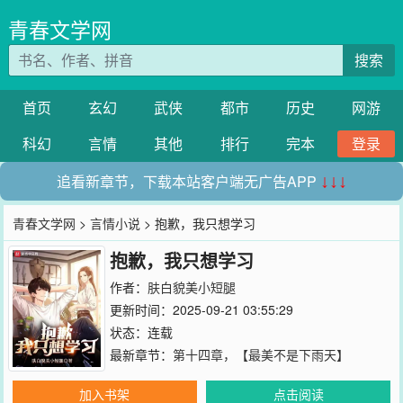
青春文学网
搜索
首页
玄幻
武侠
都市
历史
网游
科幻
言情
其他
排行
完本
登录
追看新章节，下载本站客户端无广告APP
↓↓↓
青春文学网
>
言情小说
> 抱歉，我只想学习
抱歉，我只想学习
作者：
肤白貌美小短腿
更新时间：2025-09-21 03:55:29
状态：连载
最新章节：
第十四章，【最美不是下雨天】
加入书架
点击阅读