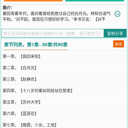
简介：
重回青春年代，面对着曾经拒绝过自己的白月光。林知白语气
平和。“对不起，我现在只想好好学习。”本书又名：【对不
起，我真没想追夫火葬场】【青梅不及天降】【我只想学习，对恋爱
没有兴趣】【我和她就是普通朋友】【你要这样想，那我也没办法】
复制分享
您要是觉得《
抱歉，我只想学习
》还不错的话请不要忘记向您QQ群和
微博微信里的朋友推荐哦！
章节列表，第1章~ 90章/共90章
倒序
第一章，【我回来啦】
第二章，【白月光】
第三章，【赵蝉衣】
第四章，【十八岁的秦如玥就站在那里】
第五章，【苏州大学】
第六章，【蓝莲花】
第七章，【晚霞，少女，工地】