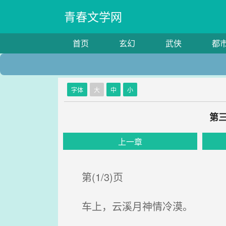
青春文学网
首页
玄幻
武侠
都
字体
大
中
小
第
上一章
第(1/3)页
车上，云溪月神情冷漠。