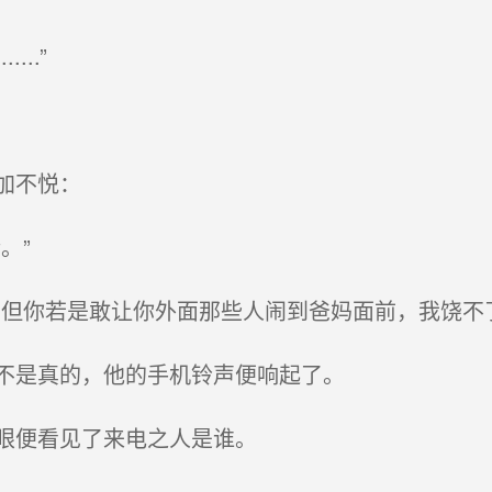
..”
加不悦：
。”
但你若是敢让你外面那些人闹到爸妈面前，我饶不了
不是真的，他的手机铃声便响起了。
眼便看见了来电之人是谁。