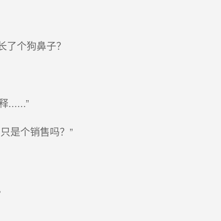
长了个狗鼻子？
....”
只是个销售吗？”
。