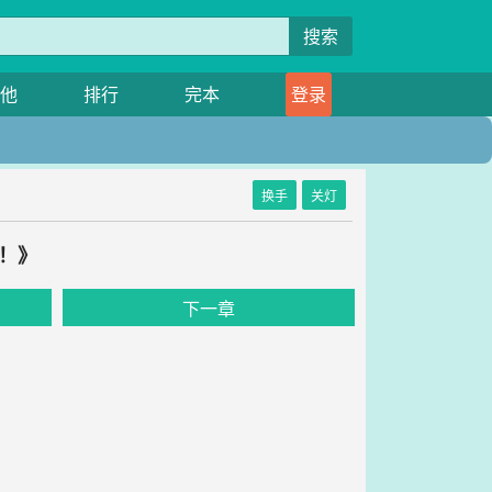
搜索
他
排行
完本
登录
换手
关灯
！》
下一章