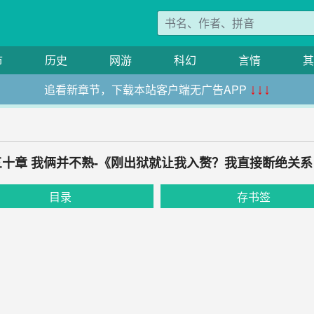
市
历史
网游
科幻
言情
其
追看新章节，下载本站客户端无广告APP
↓↓↓
三十章 我俩并不熟-《刚出狱就让我入赘？我直接断绝关系
目录
存书签