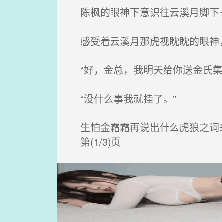
陈枫的眼神下意识往云溪月脚下
感受着云溪月那虎视眈眈的眼神，
“好，金总，我明天给你送金氏集
“没什么事我就挂了。”
生怕金霜霜再说出什么虎狼之词
第(1/3)页