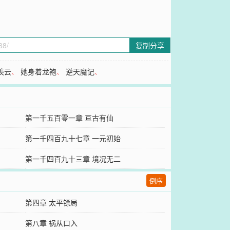
复制分享
羡云
、
她身着龙袍
、
逆天魔记
、
第一千五百零一章 亘古有仙
第一千四百九十七章 一元初始
第一千四百九十三章 境况无二
倒序
第四章 太平镖局
第八章 祸从口入