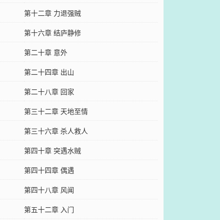
第十二章 力退强贼
第十六章 结庐静修
第二十章 意外
第二十四章 出山
第二十八章 回家
第三十二章 天地至情
第三十六章 杀人救人
第四十章 突遇水贼
第四十四章 偶遇
第四十八章 风闻
第五十二章 入门