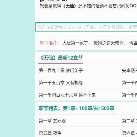
您要是觉得《
无仙
》还不错的话请不要忘记向您Q
新书推荐：
大唐第一家丁
、
赘婿之逆天帝尊
、
情
《无仙》最新12章节
第一百九十章 掌门弟子
完本感
第一千五百章 又有机缘
第一千
第一千四百九十六章 停不下来
第一千
章节列表，第1章~ 100章/共1503章
第一章 玄元观
第二章
第五章 夜色
第六章