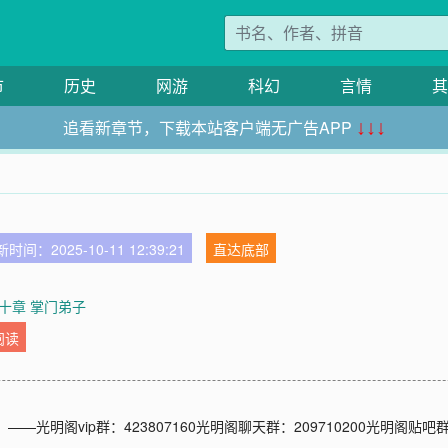
市
历史
网游
科幻
言情
其
追看新章节，下载本站客户端无广告APP
↓↓↓
时间：2025-10-11 12:39:21
直达底部
十章 掌门弟子
阅读
明阁vip群：423807160光明阁聊天群：209710200光明阁贴吧群：2