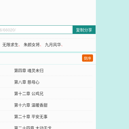
复制分享
、
无限求生
、
朱颜女将
、
九月风华
、
倒序
第四章 魂灵未归
第八章 慈母心
第十二章 公鸡兄
第十六章 温暖香甜
第二十章 平安无事
第二十四章 大动干戈