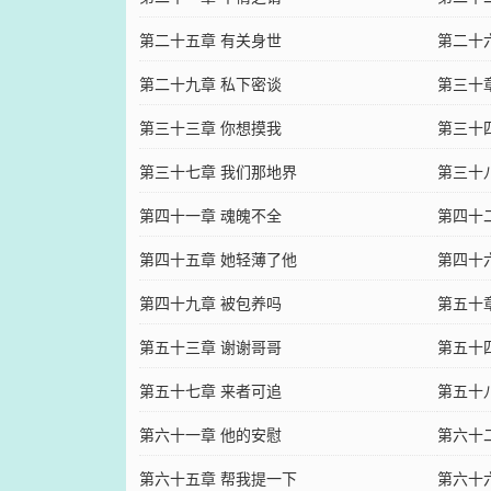
第二十五章 有关身世
第二十
第二十九章 私下密谈
第三十
第三十三章 你想摸我
第三十
第三十七章 我们那地界
第三十
第四十一章 魂魄不全
第四十
第四十五章 她轻薄了他
第四十
第四十九章 被包养吗
第五十
第五十三章 谢谢哥哥
第五十
第五十七章 来者可追
第五十
第六十一章 他的安慰
第六十
第六十五章 帮我提一下
第六十