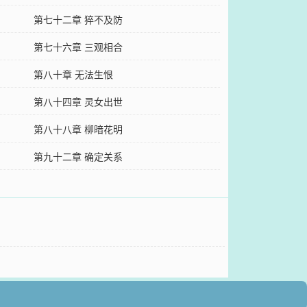
第七十二章 猝不及防
第七十六章 三观相合
第八十章 无法生恨
第八十四章 灵女出世
第八十八章 柳暗花明
第九十二章 确定关系