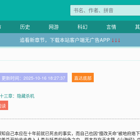
市
历史
网游
科幻
言情
其
追看新章节，下载本站客户端无广告APP
↓↓↓
更新时间：2025-10-16 18:27:37
直达底部
十三章：隐藏杀机
阅读
自己本应在十年前就已死去的事实，而自己也因“擅改天命”被地府烙
的姜爻开始步步卷入人类与妖类的纷争之中，原本存在于古籍《山海经》