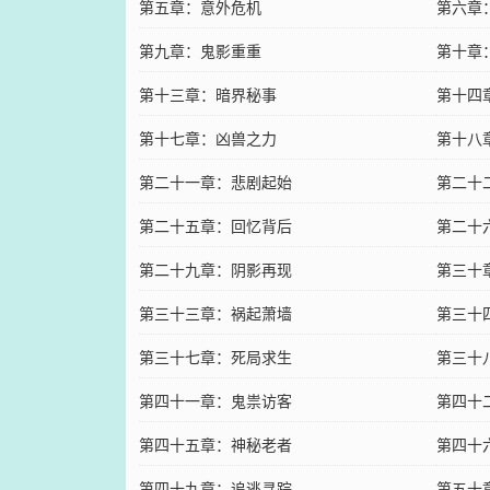
第五章：意外危机
第六章
第九章：鬼影重重
第十章
第十三章：暗界秘事
第十四
第十七章：凶兽之力
第十八
第二十一章：悲剧起始
第二十
第二十五章：回忆背后
第二十
第二十九章：阴影再现
第三十
第三十三章：祸起萧墙
第三十
第三十七章：死局求生
第三十
第四十一章：鬼祟访客
第四十
第四十五章：神秘老者
第四十
第四十九章：追逃寻踪
第五十