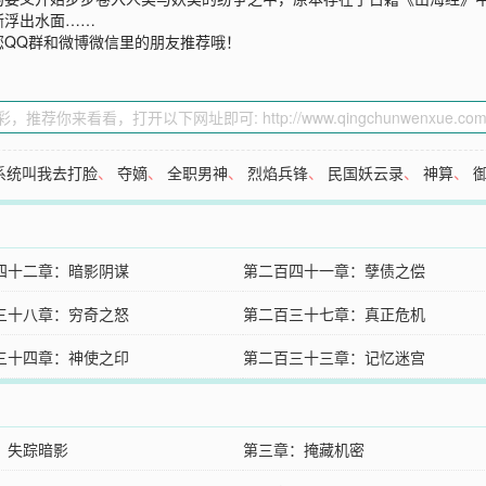
渐浮出水面……
您QQ群和微博微信里的朋友推荐哦！
系统叫我去打脸
、
夺嫡
、
全职男神
、
烈焰兵锋
、
民国妖云录
、
神算
、
四十二章：暗影阴谋
第二百四十一章：孽债之偿
三十八章：穷奇之怒
第二百三十七章：真正危机
三十四章：神使之印
第二百三十三章：记忆迷宫
：失踪暗影
第三章：掩藏机密