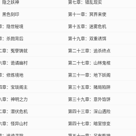
：隐之妖神
第七章：错乱现实
：黑色刻印
第十一章：冥界来使
章：隐世秘境
第十五章：迷雾危机
章：杀戮背后
第十九章：双重诱饵
二章：冤孽铸就
第二十三章：追杀终点
六章：诡谲幽村
第二十七章：山林鬼棺
章：修炼境地
第三十一章：地下妖阁
四章：宝琰阁主
第三十五章：赌局陷阱
八章：神明之力
第三十九章：意外馅饼
二章：潜伏危机
第四十三章：深山遇险
六章：怪异山村
第四十七章：暗室惊变
章：追迹寻踪
第五十一章：另有乾坤