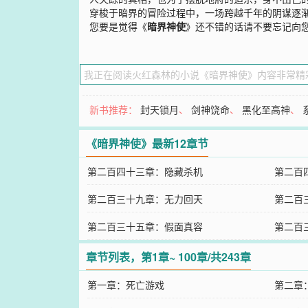
穿梭于暗界的冒险过程中，一场跨越千年的阴谋逐
您要是觉得《
暗界神使
》还不错的话请不要忘记向
新书推荐：
封天锁月
、
剑神饶命
、
黑化至高神
、
《暗界神使》最新12章节
第二百四十三章：隐藏杀机
第二百
第二百三十九章：无力回天
第二百
第二百三十五章：假面真容
第二百
章节列表，第1章~ 100章/共243章
第一章：死亡游戏
第二章