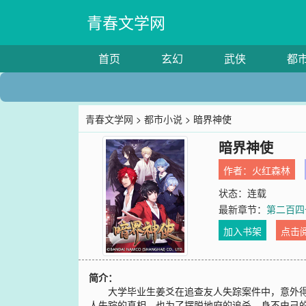
青春文学网
首页
玄幻
武侠
都
青春文学网
>
都市小说
> 暗界神使
暗界神使
作者：
火红森林
状态：连载
最新章节：
第二百四
加入书架
点击
简介：
大学毕业生姜爻在追查友人失踪案件中，意外得知
人失踪的真相，也为了摆脱地府的追杀，身不由己