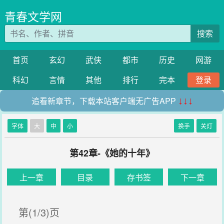
青春文学网
搜索
首页
玄幻
武侠
都市
历史
网游
科幻
言情
其他
排行
完本
登录
追看新章节，下载本站客户端无广告APP
↓↓↓
字体
大
中
小
换手
关灯
第42章-《她的十年》
上一章
目录
存书签
下一章
第(1/3)页