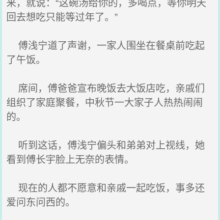
来，就说：“这碗汤给你的，多喝点，等你明天
回去想吃只能等过年了。”
傅浅宁道了声谢，一家人围坐在餐桌前吃起
了午饭。
席间，傅爸爸宣布晚饭去大饭店吃，亲戚们
组织了家庭聚餐，中秋节一大家子人热热闹闹
的。
听到这话，傅浅宁偏头和弟弟对上视线，她
看到傅长宇脸上无奈的表情。
现在的人都不愿意和亲戚一起吃饭，事多还
爱问东问西的。