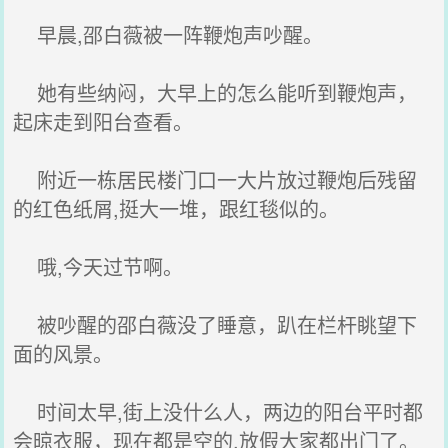
早晨,邵白薇被一阵鞭炮声吵醒。
她有些纳闷，大早上的怎么能听到鞭炮声，
起床走到阳台查看。
附近一栋居民楼门口一大片放过鞭炮后残留
的红色纸屑,挺大一堆，跟红毯似的。
哦,今天过节啊。
被吵醒的邵白薇没了睡意，趴在栏杆眺望下
面的风景。
时间太早,街上没什么人，两边的阳台平时都
会晾衣服，现在都是空的,放假大家都出门了。