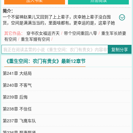
简介：
一个不留神赵果儿又回到了上上辈子，庆幸她上辈子没白囤
货，空间是满满当当的，里面啥都有。更幸运的是，这辈子她
又捡到了一个挖洞小能手，足够满足她走到哪里都可以挖洞藏宝攒粮
其它作品：
穿书农女福运齐天
/
带个空间重回八零
/
重生军长娇妻
当个真材实料首富的满足感……只是，可惜了这挖洞小能手是有来历
有空间
/
重生军嫂有空间
/
的，她的首富之路才走了一半，启国就喊他回家继承皇位去了。而
他，竟然异想天开，想拐她回去当皇后？赵果儿：不去，当皇后哪有
复制分享
当首富自在？挖洞小能手：没忘了那些洞都是我挖的
您要是觉得《
重生空间：农门有贵女
》还不错的话请不要忘记向您QQ
《重生空间：农门有贵女》最新12章节
群和微博微信里的朋友推荐哦！
第241章 大结局
第240章 不客气
第239章 后悔
第238章 不信任
第237章 飞鹰车队
第236章 娶妻娶贤