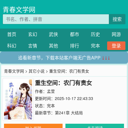
青春文学网
搜索
首页
玄幻
武侠
都市
历史
网游
科幻
言情
其他
排行
完本
登录
追看新章节，下载本站客户端无广告APP
↓↓↓
青春文学网
>
其它小说
> 重生空间：农门有贵女
重生空间：农门有贵女
作者：
孟萱
更新时间：2025-10-17 22:43:33
状态：完本
最新章节：
第241章 大结局
加入书架
点击阅读