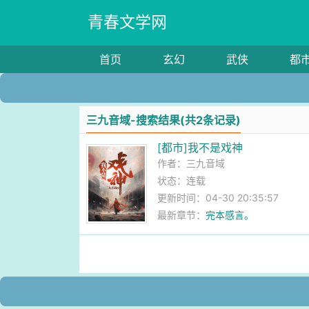
青春文学网
首页
玄幻
武侠
都
三九音域-搜索结果(共2条记录)
[都市]我不是戏神
作者：
三九音域
状态：连载
更新时间：04-30 20:35:57
最新章节：
完本感言。