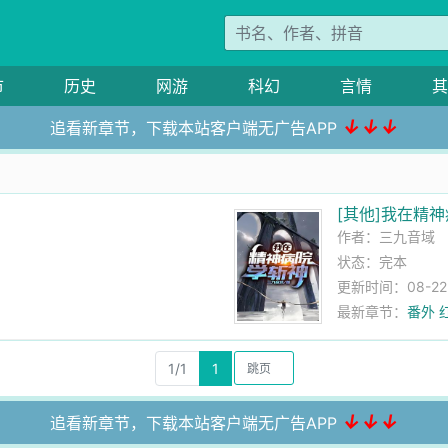
市
历史
网游
科幻
言情
其
↓↓↓
追看新章节，下载本站客户端无广告APP
[其他]我在精
作者：
三九音域
状态：完本
更新时间：08-22 2
最新章节：
番外 
1/1
1
↓↓↓
追看新章节，下载本站客户端无广告APP