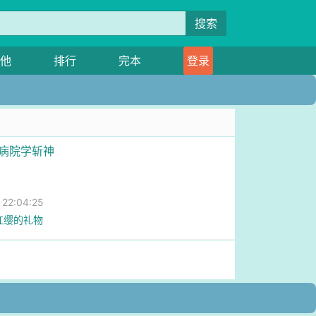
搜索
他
排行
完本
登录
神病院学斩神
2:04:25
红缨的礼物