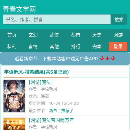
青春文学网
搜索
首页
玄幻
武侠
都市
历史
网游
科幻
言情
其他
排行
完本
登录
↓↓↓
追看新章节，下载本站客户端无广告APP
学语新风-搜索结果(共5条记录)
[网游]魔法！
作者：
学语新风
状态：连载
更新时间：10-24 15:54:33
最新章节：
新书上推荐了
[网游]魔法帝国两万年
作者：
学语新风