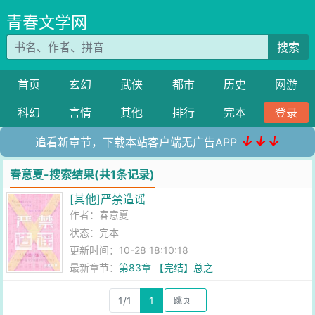
青春文学网
搜索
首页
玄幻
武侠
都市
历史
网游
科幻
言情
其他
排行
完本
登录
↓↓↓
追看新章节，下载本站客户端无广告APP
春意夏-搜索结果(共1条记录)
[其他]严禁造谣
作者：
春意夏
状态：完本
更新时间：10-28 18:10:18
最新章节：
第83章 【完结】总之
1/1
1