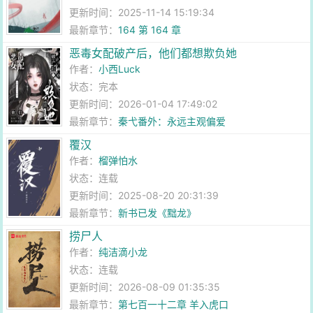
更新时间：2025-11-14 15:19:34
最新章节：
164 第 164 章
恶毒女配破产后，他们都想欺负她
作者：
小西Luck
状态：完本
更新时间：2026-01-04 17:49:02
最新章节：
秦弋番外：永远主观偏爱
覆汉
作者：
榴弹怕水
状态：连载
更新时间：2025-08-20 20:31:39
最新章节：
新书已发《黜龙》
捞尸人
作者：
纯洁滴小龙
状态：连载
更新时间：2026-08-09 01:35:35
最新章节：
第七百一十二章 羊入虎口