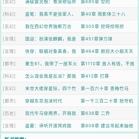
[玄幻]
回来啦
满级雷灵根：卷哭修仙界
第685章 空的
[科幻]
盗笔：我真不是张家人，
第40章 观影体三十八
[玄幻]
真的！
我在西幻世界独断万古
第305章 挖呀挖呀挖
[言情]
国运：扮演张麒麟，我是
第451章弹力球
[言情]
女版小哥
快穿：联姻对象真香，我
第464章 颜控大小姐天天
[都市]
原地结婚
重生61，我带了一座军火
认兄弟，怎么成神级主刀
第1110章 放人有钱，不放
[科幻]
库
怎么误会我是反派？那我
了？18
丢命啊！
第412章 打算
[玄幻]
真上岗了
末世大佬穿星际，四个竹
第一百六十章 青梅竹马
[都市]
马悔哭了
穿越东京泡沫时代
第一千三百二十章 抢夺机
[历史]
现代牛马穿两界，开局就
缘
第636章 二乔
[言情]
欠六个崽
盗墓：谛听开道冥府路
第808章 建议吊起来抽他
个三天三夜！