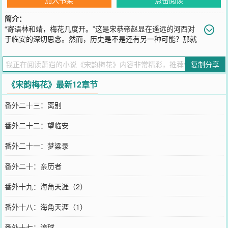
简介：
“寄语林和靖，梅花几度开。”这是宋恭帝赵显在遥远的河西对
于临安的深切思念。然而，历史是不是还有另一种可能？那就
是，元明清三代消失，孤山的梅花开满天下？几个弱女子，无意间回
到宋末，试图通过自己来改变大宋命运。让“黄金台下客，应是不归
复制分享
来”和崖山海战的悲剧不再发生。亦或者，她们最后仍然无法与命运抗
争，亦或者那也是这个时代之下弱者的宿命？
《宋韵梅花》最新12章节
您要是觉得《
宋韵梅花
》还不错的话请不要忘记向您QQ群和微博微信
里的朋友推荐哦！
番外二十三：离别
番外二十二：望临安
番外二十一：梦粱录
番外二十：亲历者
番外十九：海角天涯（2）
番外十八：海角天涯（1）
番外十七：流球