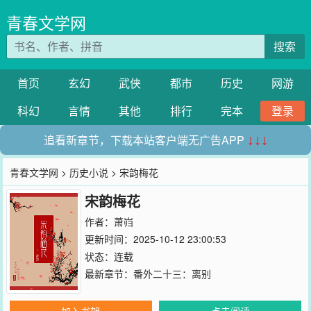
青春文学网
搜索
首页
玄幻
武侠
都市
历史
网游
科幻
言情
其他
排行
完本
登录
追看新章节，下载本站客户端无广告APP
↓↓↓
青春文学网
>
历史小说
> 宋韵梅花
宋韵梅花
作者：
萧岿
更新时间：2025-10-12 23:00:53
状态：连载
最新章节：
番外二十三：离别
加入书架
点击阅读