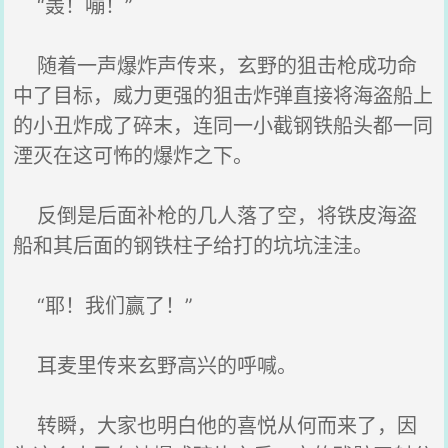
“轰！嘣！”
随着一声爆炸声传来，玄野的狙击枪成功命
中了目标，威力更强的狙击炸弹直接将海盗船上
的小丑炸成了碎末，连同一小截钢铁船头都一同
湮灭在这可怖的爆炸之下。
反倒是后面补枪的几人落了空，将铁皮海盗
船和其后面的钢铁柱子给打的坑坑洼洼。
“耶！我们赢了！”
耳麦里传来玄野高兴的呼喊。
转瞬，大家也明白他的喜悦从何而来了，因