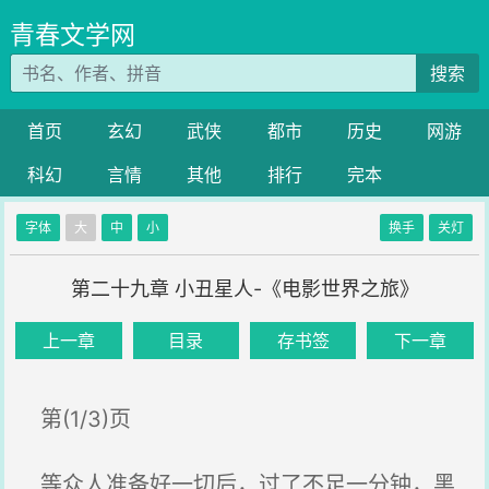
青春文学网
搜索
首页
玄幻
武侠
都市
历史
网游
科幻
言情
其他
排行
完本
字体
大
中
小
换手
关灯
第二十九章 小丑星人-《电影世界之旅》
上一章
目录
存书签
下一章
第(1/3)页
等众人准备好一切后，过了不足一分钟，黑