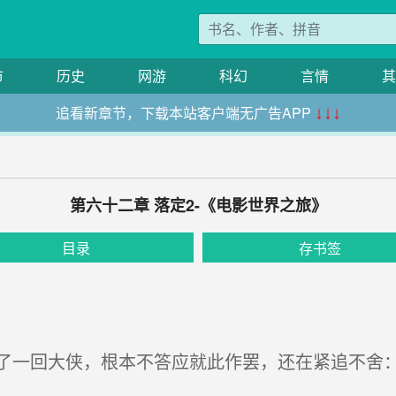
市
历史
网游
科幻
言情
其
追看新章节，下载本站客户端无广告APP
↓↓↓
第六十二章 落定2-《电影世界之旅》
目录
存书签
一回大侠，根本不答应就此作罢，还在紧追不舍