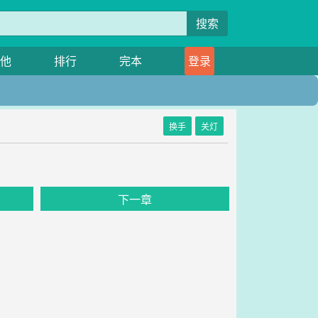
搜索
他
排行
完本
登录
换手
关灯
下一章
：