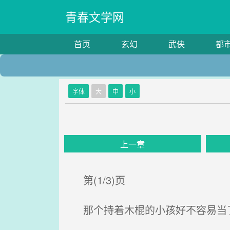
青春文学网
首页
玄幻
武侠
都
字体
大
中
小
上一章
第(1/3)页
那个持着木棍的小孩好不容易当了