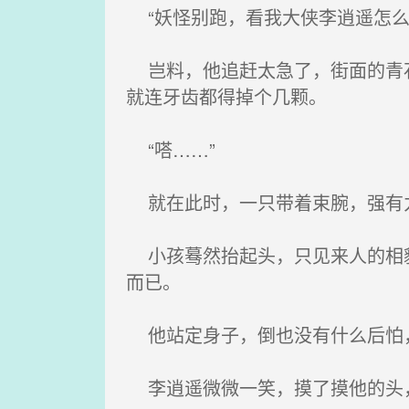
“妖怪别跑，看我大侠李逍遥怎么
岂料，他追赶太急了，街面的青石
就连牙齿都得掉个几颗。
“嗒……”
就在此时，一只带着束腕，强有
小孩蓦然抬起头，只见来人的相貌
而已。
他站定身子，倒也没有什么后怕，
李逍遥微微一笑，摸了摸他的头，