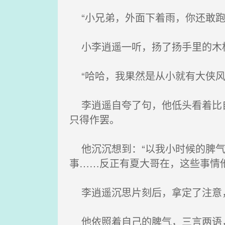
“小兄弟，外面下着雨，你还敢跑
小李逍遥一听，扬了扬手里的木棍
“哈哈，我果然是从小就有大侠风
李逍遥自夸了句，他低头看着比自
只得作罢。
他沉沉想到：“以我小时候的脾气
事……反正有夏大哥在，这些事情
李逍遥沉思片刻后，拿定了注意
他依照着自己的脾气，三言两语，