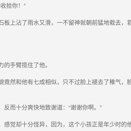
收拾你！”
板上沾了雨水又滑，一不留神就朝前猛地栽去，若
力的手臂揽住了他。
竟然和他有七成相似，只不过脸上褪去了稚气，脸
反而十分爽快地致谢道：“谢谢你啊。”
感觉却十分怪异，因为，这个小孩正是年少时的