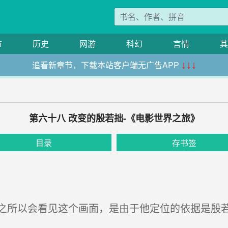
市
历史
网游
科幻
言情
其
追看新章节，下载本站客户端无广告APP
↓↓↓
第六十八 改变的殷若拙-《电影世界之旅》
目录
存书签
所以会看见这个画面，是由于他定位的依据是殷