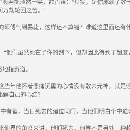
”殷若拙淡然一笑，颔首道：“其实，是你成就了数
间万劫轮回之苦。”
师傅气到暴毙，这样还不算错？难道这里面还有什
“他们虽然死在了你的剑下，但却因此得到了超度
怒地指责道。
些年他怀着悲痛沉重的心情没有散去元神，就是这
化解自己的心结？
中有善，当日死去的诸位同门，当他们明白个中道
仙界的角度来讲，他们死去，何尝不是另外一种超