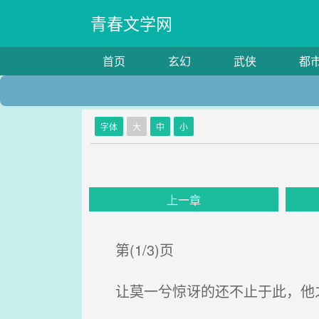
青春文学网
首页
玄幻
武侠
都
字体
大
中
小
上一章
第(1/3)页
让莫一兮惊讶的还不止于此，他之