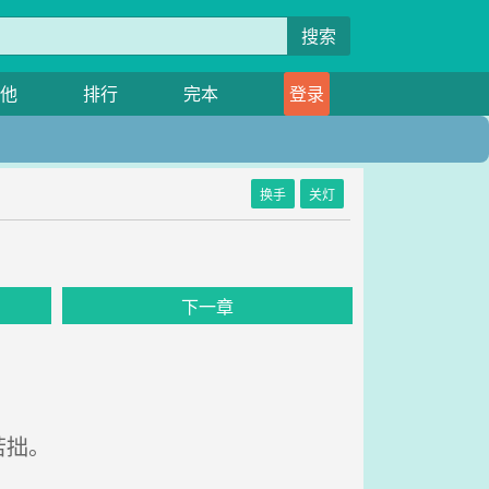
搜索
他
排行
完本
登录
换手
关灯
下一章
若拙。