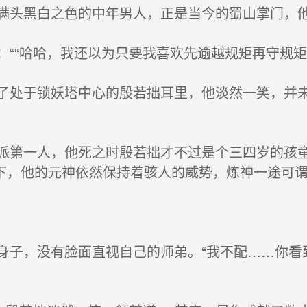
头黑白之色的中年男人，正是当今的蜀山掌门，
““哈哈，我还以为只要我喜欢先逾越规矩再守规矩
处于锁妖塔中心的殷若拙耳里，他淡然一笑，并未
第一人，他死之时殷若拙才不过是个三四岁的孩童
下，他的元神依然保持着骇人的威势，炼神一途可
子，没有脸面直视自己的师弟。“我不配……你看