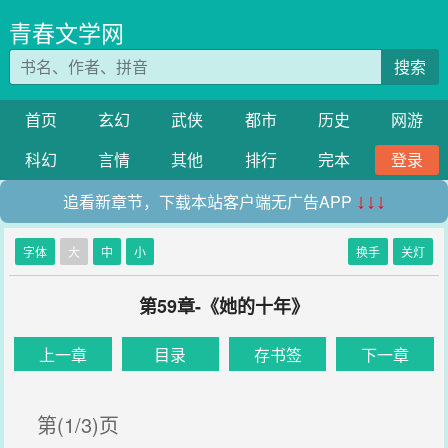
青春文学网
搜索
首页
玄幻
武侠
都市
历史
网游
科幻
言情
其他
排行
完本
登录
追看新章节，下载本站客户端无广告APP
↓↓↓
字体
大
中
小
换手
关灯
第59章-《她的十年》
上一章
目录
存书签
下一章
第(1/3)页